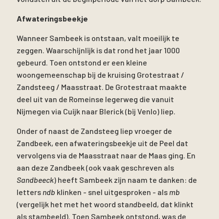
Afwateringsbeekje
Wanneer Sambeek is ontstaan, valt moeilijk te
zeggen. Waarschijnlijk is dat rond het jaar 1000
gebeurd. Toen ontstond er een kleine
woongemeenschap bij de kruising Grotestraat /
Zandsteeg / Maasstraat. De Grotestraat maakte
deel uit van de Romeinse legerweg die vanuit
Nijmegen via Cuijk naar Blerick (bij Venlo) liep.
Onder of naast de Zandsteeg liep vroeger de
Zandbeek, een afwateringsbeekje uit de Peel dat
vervolgens via de Maasstraat naar de Maas ging. En
aan deze Zandbeek (ook vaak geschreven als
Sandbeeck
) heeft Sambeek zijn naam te danken: de
letters
ndb
klinken - snel uitgesproken - als
mb
(vergelijk het met het woord sta
ndb
eeld, dat klinkt
als sta
mb
eeld). Toen Sambeek ontstond, was de