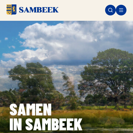
‹
›
SAMEN
IN SAMBEEK